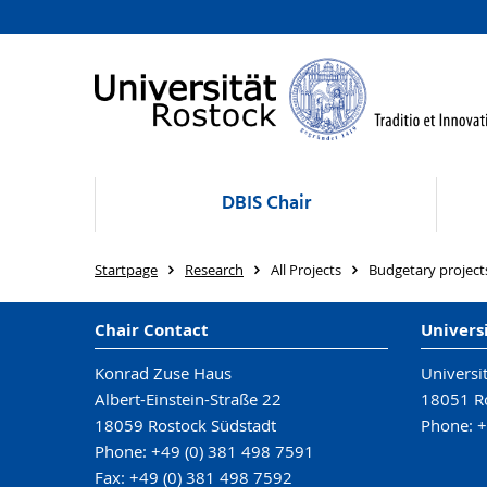
DBIS Chair
Startpage
Research
All Projects
Budgetary project
Chair Contact
Univers
Konrad Zuse Haus
Universi
Albert-Einstein-Straße 22
18051 R
18059 Rostock Südstadt
Phone: +
Phone: +49 (0) 381 498 7591
Fax: +49 (0) 381 498 7592