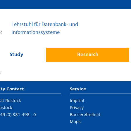
Lehrstuhl für Datenbank- und
Informationssysteme
Study
Research
s
ity Contact
Service
tät Rostock
Imprint
ostock
Privacy
49 (0) 381 498 - 0
Barrierefreiheit
Maps