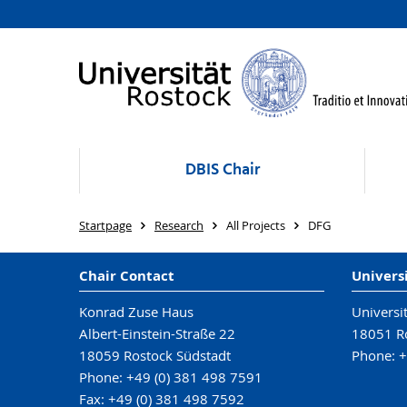
DBIS Chair
Startpage
Research
All Projects
DFG
Chair Contact
Univers
Konrad Zuse Haus
Universi
Albert-Einstein-Straße 22
18051 R
18059 Rostock Südstadt
Phone: +
Phone: +49 (0) 381 498 7591
Fax: +49 (0) 381 498 7592