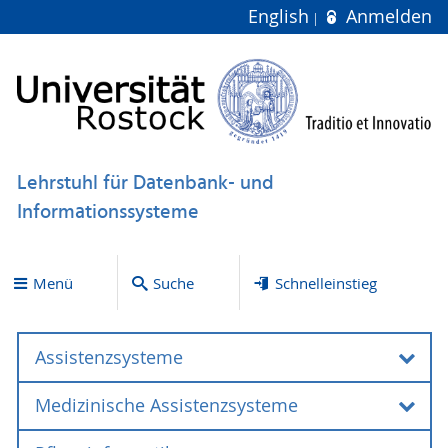
English
Anmelden
Lehrstuhl für Datenbank- und
Informationssysteme
Menü
Suche
Schnelleinstieg
Assistenzsysteme
Medizinische Assistenzsysteme
Allgemeine Vorstellung
Assistenzsysteme dienen den Nutzer zur